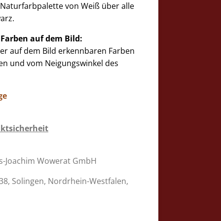
 Naturfarbpalette von Weiß über alle
arz.
 Farben auf dem Bild:
der auf dem Bild erkennbaren Farben
gen und vom Neigungswinkel des
ge
ktsicherheit
s-Joachim Wowerat GmbH
38, Solingen, Nordrhein-Westfalen,