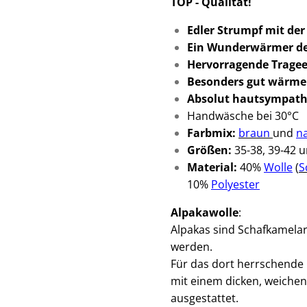
TOP - Qualität!
Edler Strumpf mit der
Ein Wunderwärmer de
Hervorragende Tragee
Besonders gut wärm
Absolut hautsympath
Handwäsche bei 30°C
Farbmix:
braun
und
n
Größen:
35-38, 39-42 
Material:
40%
Wolle
(
S
10%
Polyester
Alpakawolle
:
Alpakas sind Schafkamelar
werden.
Für das dort herrschende K
mit
einem dicken, weichen
ausgestattet.