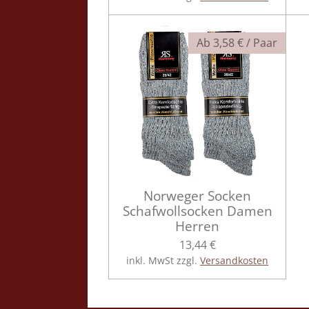
Ab 3,58 € / Paar
Norweger Socken
Schafwollsocken Damen
Herren
13,44 €
inkl. MwSt zzgl.
Versandkosten