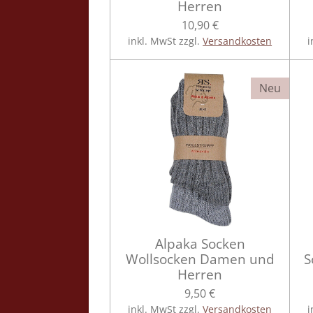
Herren
10,90 €
inkl. MwSt zzgl.
Versandkosten
i
Neu
Alpaka Socken
Wollsocken Damen und
S
Herren
9,50 €
inkl. MwSt zzgl.
Versandkosten
i