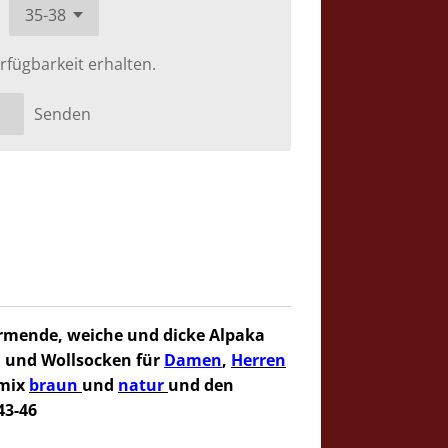
rfügbarkeit erhalten.
Senden
rmende, weiche und dicke Alpaka
 und Wollsocken für
Damen
,
Herren
bmix
braun
und
natur
und den
43-46