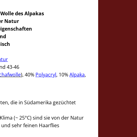
 Wolle des
Alpakas
r Natur
igenschaften
end
isch
atur
und 43-46
chafwolle
), 40%
Polyacryl
, 10%
Alpaka
,
ten, die in Südamerika gezüchtet
lima (~ 25°C) sind sie von der Natur
 und sehr feinen Haarflies