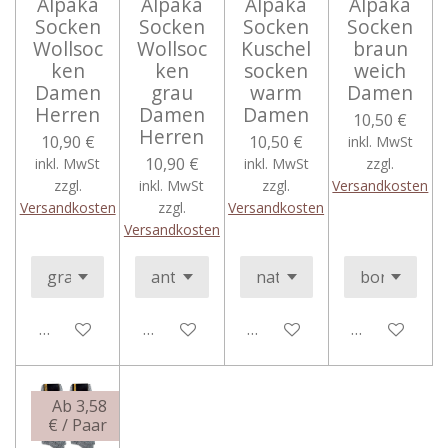
Alpaka
Alpaka
Alpaka
Alpaka
Socken
Socken
Socken
Socken
Wollsoc
Wollsoc
Kuschel
braun
ken
ken
socken
weich
Damen
grau
warm
Damen
Herren
Damen
Damen
10,50 €
Herren
10,90 €
10,50 €
inkl. MwSt
10,90 €
inkl. MwSt
inkl. MwSt
zzgl.
zzgl.
inkl. MwSt
zzgl.
Versandkosten
Versandkosten
zzgl.
Versandkosten
Versandkosten
In den Warenkorb
Bei Verfügbarkeit benachrichtigen
In den Warenkorb
In den Ware
Ab 3,58
€ / Paar