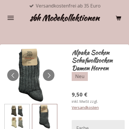
Versandkostenfrei ab 35 Euro
Zum
Hauptinhalt
sbh Modekollektionen
springen
Alpaka Socken
Schafwollsocken
Damen Herren
Neu
9,50 €
inkl. MwSt zzgl.
Versandkosten
Farbe