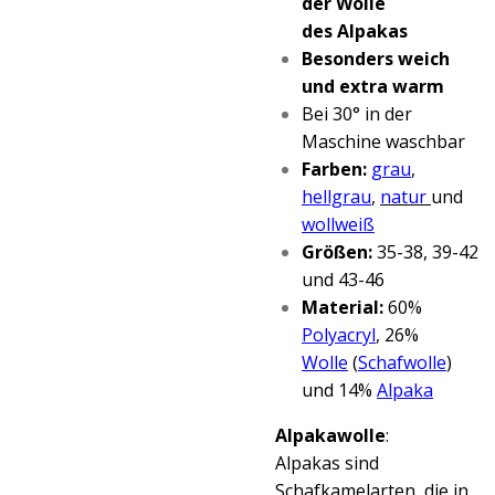
der Wolle
des
Alpakas
Besonders weich
und extra warm
Bei 30° in der
Maschine waschbar
Farben:
grau
,
hellgrau
,
natur
und
wollweiß
Größen:
35-38, 39-42
und 43-46
Material:
60%
Polyacryl
, 26%
Wolle
(
Schafwolle
)
und 14%
Alpaka
Alpakawolle
:
Alpakas sind
Schafkamelarten, die in