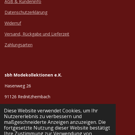
AGB & Kundeninfo
Datenschutzerklärung
Widerruf
Versand, Rückgabe und Lieferzeit
Zahlungsarten
sbh Modekollektionen e.K.
Hasenweg 26
91126 Rednitzhembach
+491749302928
Diese Website verwendet Cookies, um Ihr
Nutzererlebnis zu verbessern und
info@sbh-werbetextilien.de
maßgeschneiderte Anzeigen anzuzeigen. Die
© 2024 - 2026 sbh Modekollektionen
fortgesetzte Nutzung dieser Website bestätigt
Mit Unterstützung von
Webador
Ihre Zustimmung zur Verwendung von