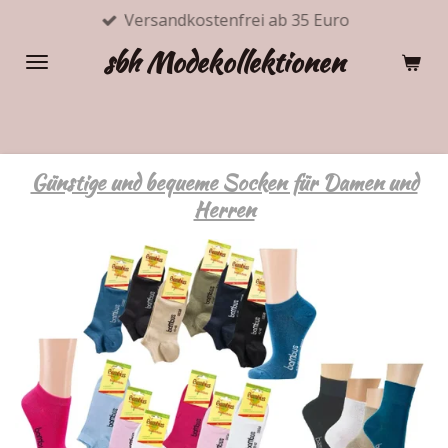
Versandkostenfrei ab 35 Euro
Zum
Hauptinhalt
sbh Modekollektionen
springen
Günstige und bequeme Socken für Damen und
Herren