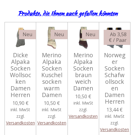
Produkte, die Ihnen auch gefallen könnten
Neu
Neu
Neu
Ab 3,58
€ / Paar
Dicke
Merino
Merino
Norweg
Alpaka
Alpaka
Alpaka
er
Socken
Socken
Socken
Socken
Wollsoc
Kuschel
braun
Schafw
ken
socken
weich
ollsock
Damen
warm
Damen
en
Herren
Damen
Damen
10,50 €
Herren
10,90 €
10,50 €
inkl. MwSt
13,44 €
inkl. MwSt
inkl. MwSt
zzgl.
zzgl.
zzgl.
Versandkosten
inkl. MwSt
Versandkosten
Versandkosten
zzgl.
Versandkosten