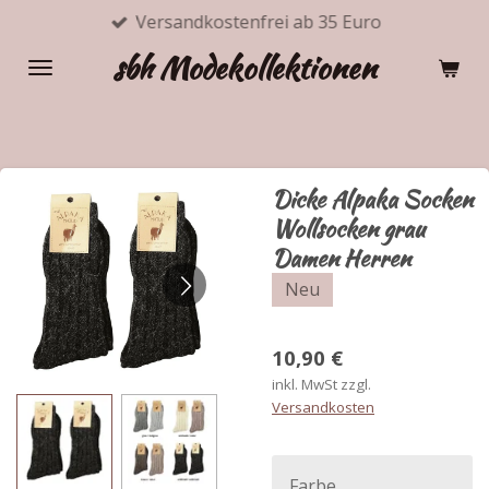
Versandkostenfrei ab 35 Euro
Zum
Hauptinhalt
sbh Modekollektionen
springen
Dicke Alpaka Socken
Wollsocken grau
Damen Herren
Neu
10,90 €
inkl. MwSt zzgl.
Versandkosten
Farbe