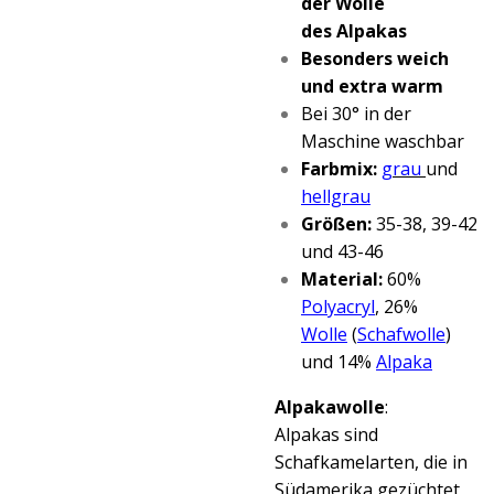
der Wolle
des
Alpakas
Besonders weich
und extra warm
Bei 30° in der
Maschine waschbar
Farbmix:
grau
und
hellgrau
Größen:
35-38, 39-42
und 43-46
Material:
60%
Polyacryl
, 26%
Wolle
(
Schafwolle
)
und 14%
Alpaka
Alpakawolle
:
Alpakas sind
Schafkamelarten, die in
Südamerika gezüchtet