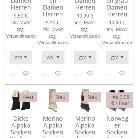
Damen
en
Damen
en grau
Herren
Damen
Herren
Damen
Herren
Herren
9,50 €
10,90 €
9,50 €
10,90 €
inkl. MwSt
inkl. MwSt
zzgl.
inkl. MwSt
zzgl.
inkl. MwSt
Versandkosten
zzgl.
Versandkosten
zzgl.
Versandkosten
Versandkosten
Bei Verfügbarkeit benachrichtigen
Bei Verfügbarkeit benachrichtigen
In den Warenkorb
Bei Verfügba
Neu
Neu
Neu
Ab 3,58
€ / Paar
Dicke
Merino
Merino
Norweg
Alpaka
Alpaka
Alpaka
er
Socken
Socken
Socken
Socken