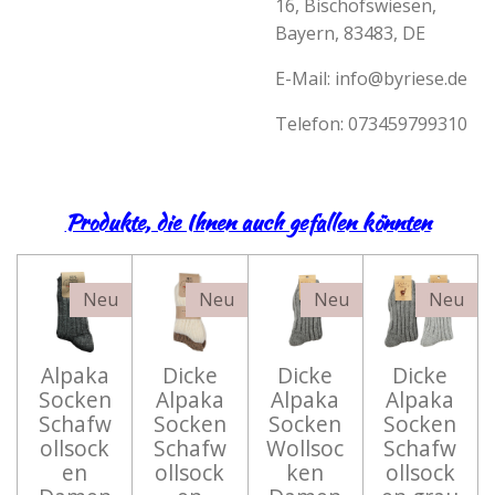
16, Bischofswiesen,
Bayern, 83483, DE
E-Mail:
info@byriese.de
Telefon: 073459799310
Produkte, die Ihnen auch gefallen könnten
Neu
Neu
Neu
Neu
Alpaka
Dicke
Dicke
Dicke
Socken
Alpaka
Alpaka
Alpaka
Schafw
Socken
Socken
Socken
ollsock
Schafw
Wollsoc
Schafw
en
ollsock
ken
ollsock