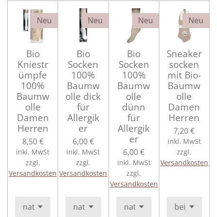
Neu
Neu
Neu
Neu
Bio
Bio
Bio
Sneaker
Kniestr
Socken
Socken
socken
ümpfe
100%
100%
mit Bio-
100%
Baumw
Baumw
Baumw
Baumw
olle dick
olle
olle
olle
für
dünn
Damen
Damen
Allergik
für
Herren
Herren
er
Allergik
7,20 €
er
8,50 €
6,00 €
inkl. MwSt
6,00 €
inkl. MwSt
inkl. MwSt
zzgl.
zzgl.
zzgl.
inkl. MwSt
Versandkosten
Versandkosten
Versandkosten
zzgl.
Versandkosten