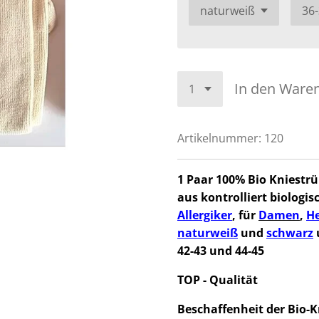
In den Ware
Artikelnummer:
120
1 Paar 100% Bio Kniest
aus kontrolliert biolog
Allergiker
,
für
Damen
,
H
naturweiß
und
schwarz
42-43 und 44-45
TOP - Qualität
Beschaffenheit der Bio-