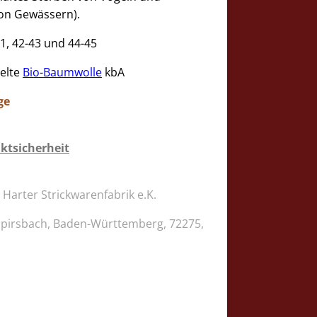
von Gewässern).
41, 42-43 und 44-45
elte
Bio-Baumwolle
kbA
ge
ktsicherheit
rter Strickwarenfabrik e.K.
Alpirsbach, Baden-Württemberg, 72275,