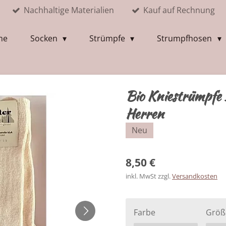
Nachhaltige Materialien
Kauf auf Rechnung
me
Socken
Strümpfe
Strumpfhosen
Bio Kniestrümpf
Herren
Neu
8,50 €
inkl. MwSt zzgl.
Versandkosten
Farbe
Größ