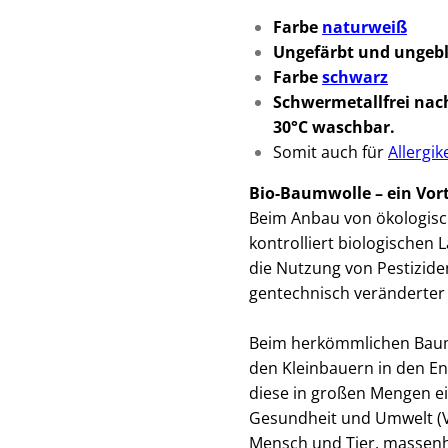
Farbe
naturweiß
Ungefärbt und ungebl
Farbe
schwarz
Schwermetallfrei
nach
30°C waschbar.
Somit auch für
Allergik
Bio-Baumwolle – ein Vor
Beim Anbau von ökologisc
kontrolliert biologischen 
die Nutzung von Pestizid
gentechnisch veränderter
Beim herkömmlichen Baum
den Kleinbauern in den E
diese in großen Mengen ei
Gesundheit und Umwelt (V
Mensch und Tier, massenh