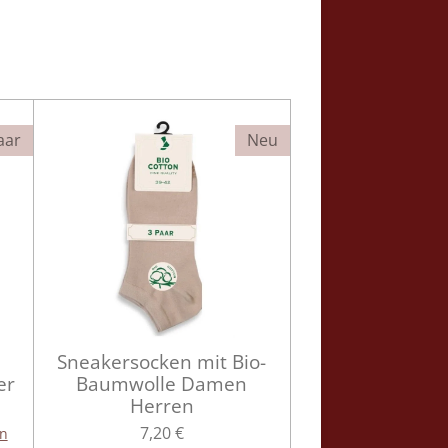
aar
Neu
Sneakersocken mit Bio-
er
Baumwolle Damen
Herren
7,20 €
en