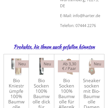
DE
E-Mail: info@harter.de
Telefon:
07444 2276
Produkte, die Ihnen auch gefallen könnten
Neu
Neu
Ab 3,30
Neu
€ / Paar
Bio
Bio
Bio
Sneaker
Kniestr
Socken
Socken
socken
ümpfe
100%
100%
mit Bio-
100%
Baumw
Baumw
Baumw
Baumw
olle dick
olle für
olle
olle
für
Allergik
Damen