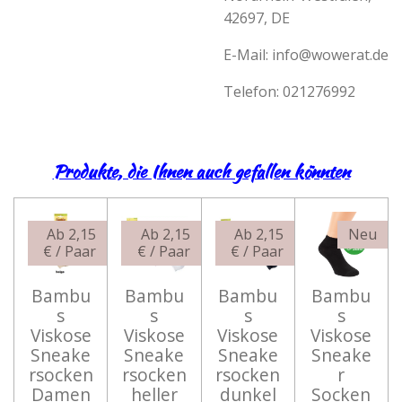
42697, DE
E-Mail:
info@wowerat.de
Telefon:
021276992
Produkte, die Ihnen auch gefallen könnten
Ab 2,15
Ab 2,15
Ab 2,15
Neu
€ / Paar
€ / Paar
€ / Paar
Bambu
Bambu
Bambu
Bambu
s
s
s
s
Viskose
Viskose
Viskose
Viskose
Sneake
Sneake
Sneake
Sneake
rsocken
rsocken
rsocken
r
Damen
heller
dunkel
Socken