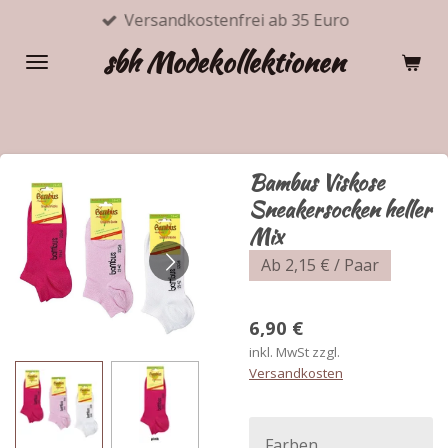
Versandkostenfrei ab 35 Euro
Zum
Hauptinhalt
sbh Modekollektionen
springen
Bambus Viskose
Sneakersocken heller
Mix
Ab 2,15 € / Paar
6,90 €
inkl. MwSt zzgl.
Versandkosten
Farben