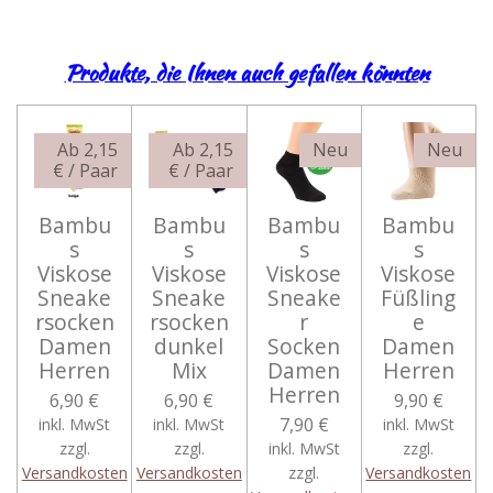
Produkte, die Ihnen auch gefallen könnten
Ab 2,15
Ab 2,15
Neu
Neu
€ / Paar
€ / Paar
Bambu
Bambu
Bambu
Bambu
s
s
s
s
Viskose
Viskose
Viskose
Viskose
Sneake
Sneake
Sneake
Füßling
rsocken
rsocken
r
e
Damen
dunkel
Socken
Damen
Herren
Mix
Damen
Herren
Herren
6,90 €
6,90 €
9,90 €
7,90 €
inkl. MwSt
inkl. MwSt
inkl. MwSt
zzgl.
zzgl.
inkl. MwSt
zzgl.
Versandkosten
Versandkosten
zzgl.
Versandkosten