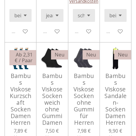
Versandkosten
In den Warenkorb
In den Warenkorb
In den Warenkorb
In den Ware
Ab 2,31
Neu
Neu
Neu
€ / Paar
Bambu
Bambu
Bambu
Bambu
s
s
s
s
Viskose
Viskose
Viskose
Viskose
Kurzsch
Socken
Socken
Sandale
aft
weich
ohne
n-
Socken
ohne
Gummi
Socken
Damen
Gummi
für
Damen
Herren
Damen
Herren
Herren
7,89 €
7,50 €
7,98 €
9,90 €