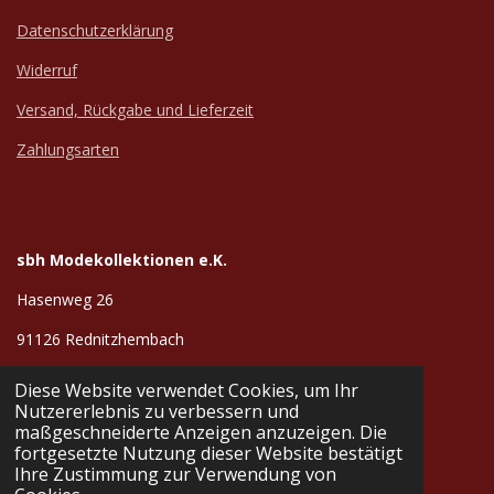
Datenschutzerklärung
Widerruf
Versand, Rückgabe und Lieferzeit
Zahlungsarten
sbh Modekollektionen e.K.
Hasenweg 26
91126 Rednitzhembach
+491749302928
Diese Website verwendet Cookies, um Ihr
Nutzererlebnis zu verbessern und
info@sbh-werbetextilien.de
maßgeschneiderte Anzeigen anzuzeigen. Die
© 2024 - 2026 sbh Modekollektionen
fortgesetzte Nutzung dieser Website bestätigt
Mit Unterstützung von
Webador
Ihre Zustimmung zur Verwendung von