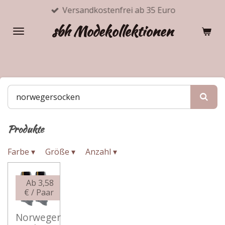
Versandkostenfrei ab 35 Euro
Zum
Hauptinhalt
sbh Modekollektionen
springen
Produkte
Farbe
▾
Größe
▾
Anzahl
▾
Ab 3,58
€ / Paar
Norweger